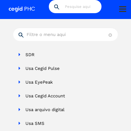
PHC CS
Blog
Vídeos
PHC Software
SDR
Usa Cegid Pulse
Usa EyePeak
Usa Cegid Account
Usa arquivo digital
Usa SMS