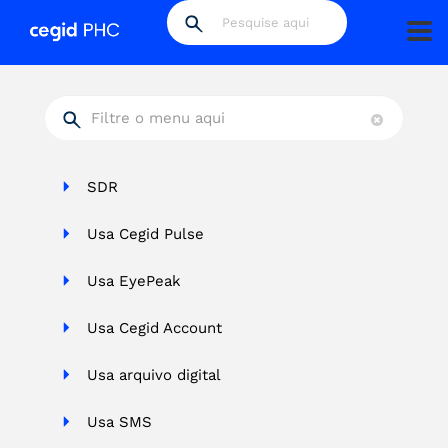
PHC CS
Blog
Vídeos
PHC Software
SDR
Usa Cegid Pulse
Usa EyePeak
Usa Cegid Account
Usa arquivo digital
Usa SMS